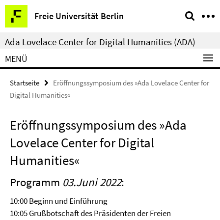
Springe
Service-
Freie Universität Berlin
direkt
Navigation
zu
Ada Lovelace Center for Digital Humanities (ADA)
Inhalt
MENÜ
Startseite
Eröffnungssymposium des »Ada Lovelace Center for
Digital Humanities«
Eröffnungssymposium des »Ada
Lovelace Center for Digital
Humanities«
Programm
03.Juni 2022
:
10:00 Beginn und Einführung
10:05 Grußbotschaft des Präsidenten der Freien