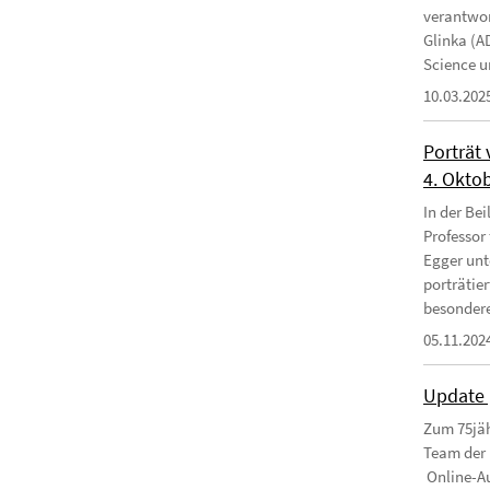
verantwor
Glinka (A
Science un
10.03.202
Porträt
4. Okto
In der Bei
Professor
Egger unt
porträtie
besondere
05.11.202
Update 
Zum 75jäh
Team der 
Online-Au