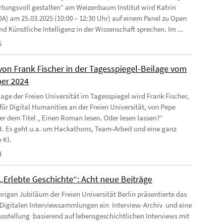
tungsvoll gestalten“ am Weizenbaum Institut wird Katrin
DA) am 25.03.2025 (10:00 – 12:30 Uhr) auf einem Panel zu Open
d Künstliche Intelligenz in der Wissenschaft sprechen. Im ...
5
 von Frank Fischer in der Tagesspiegel-Beilage vom
ber 2024
lage der Freien Universität im Tagesspiegel wird Frank Fischer,
 für Digital Humanities an der Freien Universität, von Pepe
er dem Titel „ Einen Roman lesen. Oder lesen lassen?“
rt. Es geht u.a. um Hackathons, Team-Arbeit und eine ganz
 KI.
4
„Erlebte Geschichte“: Acht neue Beiträge
rigen Jubiläum der Freien Universität Berlin präsentierte das
Digitalen Interviewsammlungen ein Interview-Archiv und eine
sstellung basierend auf lebensgeschichtlichen Interviews mit