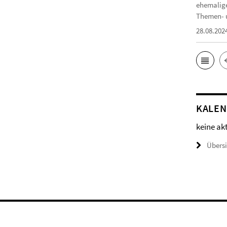
ehemalige
Themen- u
28.08.202
KALE
keine ak
Übers