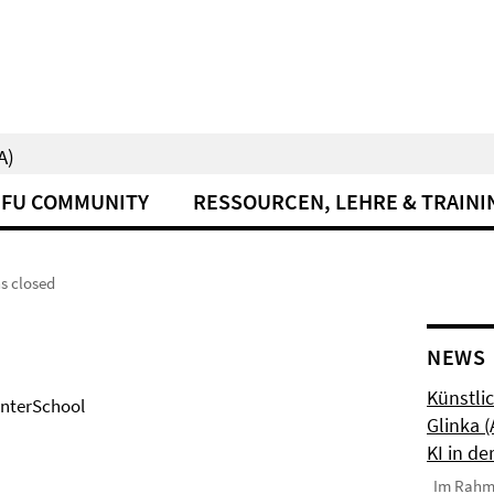
A)
FU COMMUNITY
RESSOURCEN, LEHRE & TRAINI
s closed
NEWS
Künstlic
WinterSchool
Glinka 
KI in de
Im Rahmen