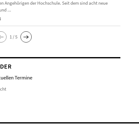
n Angehörigen der Hochschule. Seit dem sind acht neue
nd ...
4
1 / 5
NDER
tuellen Termine
icht