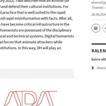
y 2022). I will describe how an activist (or
ehemalige
d and defend their cultural institutions. For
Themen- u
practice that is well suited to the rapid
28.08.202
nd repel misinformation with facts. After all,
h have become critical infrastructure in the
l humanists are possessed of the disciplinary
tural and technical systems. Digital humanists
cal forces that animate attackers while
titutions. In this way, DH will play an
KALE
keine ak
Übers