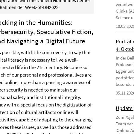
operation with the Dahlem Humanities Center
verantwor
 Rahmen der Week-of-DH2022
Glinka (A
Science un
cking in the Humanities:
10.03.202
bersecurity, Speculative Fiction,
d Navigating a Digital Future
Porträt
4. Okto
is possible, with little controversy, to say that
In der Bei
ital literacy is necessary to live a well-
Professor
nected life in the 21st century. Because so
Egger unt
ch of our personal and professional lives are
porträtie
ved online, more than a passing awareness of
besondere
ber security is needed to maintain our
05.11.202
sonal safety and institutional integrity.
udy with a special focus on the digitization of
Update 
ction of cultural artifacts online will
Zum 75jäh
ctivities capable of adapting to the changing
Team der 
lores these issues, as well as those addressed
Online-Au