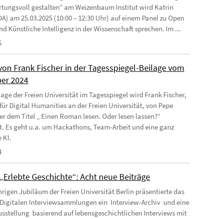
tungsvoll gestalten“ am Weizenbaum Institut wird Katrin
DA) am 25.03.2025 (10:00 – 12:30 Uhr) auf einem Panel zu Open
d Künstliche Intelligenz in der Wissenschaft sprechen. Im ...
5
 von Frank Fischer in der Tagesspiegel-Beilage vom
ber 2024
lage der Freien Universität im Tagesspiegel wird Frank Fischer,
 für Digital Humanities an der Freien Universität, von Pepe
er dem Titel „ Einen Roman lesen. Oder lesen lassen?“
rt. Es geht u.a. um Hackathons, Team-Arbeit und eine ganz
 KI.
4
„Erlebte Geschichte“: Acht neue Beiträge
rigen Jubiläum der Freien Universität Berlin präsentierte das
Digitalen Interviewsammlungen ein Interview-Archiv und eine
sstellung basierend auf lebensgeschichtlichen Interviews mit