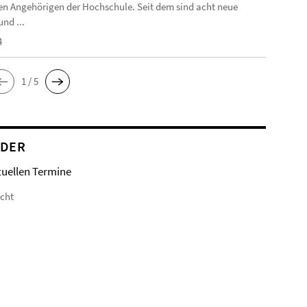
n Angehörigen der Hochschule. Seit dem sind acht neue
nd ...
4
1 / 5
NDER
tuellen Termine
icht