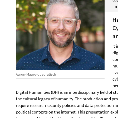
co
im
Ha
Cy
an
It 
dig
con
mu
li
Aaron-Mauro-quadratisch
cy
per
Digital Humanities (DH) is an interdisciplinary field of st
the cultural legacy of humanity. The production and prote
require research security policies and data protection a
political contexts on the internet. This presentation exp