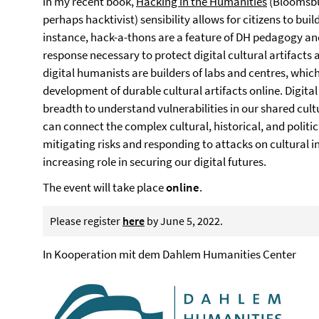
in my recent book,
Hacking in the Humanities
(Bloomsbur
perhaps hacktivist) sensibility allows for citizens to buil
instance, hack-a-thons are a feature of DH pedagogy and 
response necessary to protect digital cultural artifacts a
digital humanists are builders of labs and centres, whic
development of durable cultural artifacts online. Digita
breadth to understand vulnerabilities in our shared cul
can connect the complex cultural, historical, and politi
mitigating risks and responding to attacks on cultural ins
increasing role in securing our digital futures.
The event will take place
online
.
Please register
here
by June 5, 2022.
In Kooperation mit dem Dahlem Humanities Center