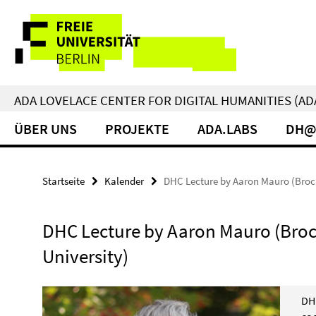
Springe
Service-
direkt
zu
Navigation
Inhalt
ADA LOVELACE CENTER FOR DIGITAL HUMANITIES (AD
ÜBER UNS
PROJEKTE
ADA.LABS
DH@
Startseite
Kalender
DHC Lecture by Aaron Mauro (Brock
DHC Lecture by Aaron Mauro (Bro
University)
DH 