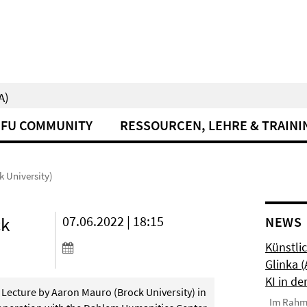
A)
FU COMMUNITY
RESSOURCEN, LEHRE & TRAINI
 University)
ck
07.06.2022 | 18:15
NEWS
Künstlic
Glinka 
KI in de
Lecture by Aaron Mauro (Brock University) in
Im Rahmen