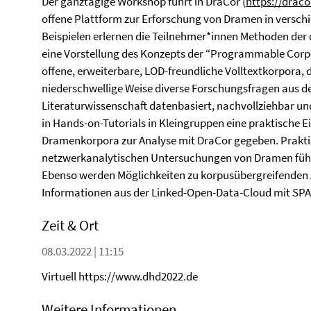
Der ganztägige Workshop führt in DraCor (
https://draco
offene Plattform zur Erforschung von Dramen in versc
Beispielen erlernen die Teilnehmer*innen Methoden der
eine Vorstellung des Konzepts der “Programmable Corpor
offene, erweiterbare, LOD-freundliche Volltextkorpora, d
niederschwellige Weise diverse Forschungsfragen aus de
Literaturwissenschaft datenbasiert, nachvollziehbar un
in Hands-on-Tutorials in Kleingruppen eine praktische Ei
Dramenkorpora zur Analyse mit DraCor gegeben. Praktis
netzwerkanalytischen Untersuchungen von Dramen führe
Ebenso werden Möglichkeiten zu korpusübergreifenden
Informationen aus der Linked-Open-Data-Cloud mit SPA
Zeit & Ort
08.03.2022 | 11:15
Virtuell https://www.dhd2022.de
Weitere Informationen