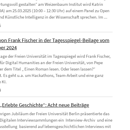
tungsvoll gestalten“ am Weizenbaum Institut wird Katrin
DA) am 25.03.2025 (10:00 – 12:30 Uhr) auf einem Panel zu Open
d Künstliche Intelligenz in der Wissenschaft sprechen. Im ...
5
 von Frank Fischer in der Tagesspiegel-Beilage vom
ber 2024
lage der Freien Universität im Tagesspiegel wird Frank Fischer,
 für Digital Humanities an der Freien Universität, von Pepe
er dem Titel „ Einen Roman lesen. Oder lesen lassen?“
rt. Es geht u.a. um Hackathons, Team-Arbeit und eine ganz
 KI.
4
„Erlebte Geschichte“: Acht neue Beiträge
rigen Jubiläum der Freien Universität Berlin präsentierte das
Digitalen Interviewsammlungen ein Interview-Archiv und eine
sstellung basierend auf lebensgeschichtlichen Interviews mit