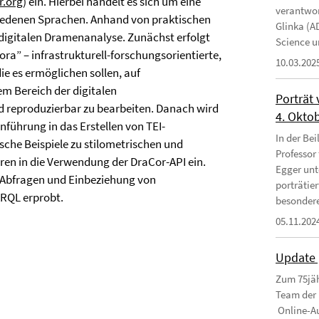
r.org
) ein. Hierbei handelt es sich um eine
verantwor
hiedenen Sprachen. Anhand von praktischen
Glinka (A
 digitalen Dramenanalyse. Zunächst erfolgt
Science un
a” – infrastrukturell-forschungsorientierte,
10.03.202
ie es ermöglichen sollen, auf
m Bereich der digitalen
Porträt
d reproduzierbar zu bearbeiten. Danach wird
4. Okto
nführung in das Erstellen von TEI-
In der Bei
che Beispiele zu stilometrischen und
Professor
n in die Verwendung der DraCor-API ein.
Egger unt
 Abfragen und Einbeziehung von
porträtie
RQL erprobt.
besondere
05.11.202
Update 
Zum 75jäh
Team der 
Online-Au