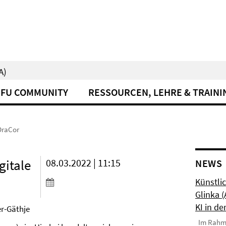
A)
FU COMMUNITY
RESSOURCEN, LEHRE & TRAINI
DraCor
gitale
08.03.2022 | 11:15
NEWS
Künstlic
Glinka 
KI in de
er-Gäthje
Im Rahmen