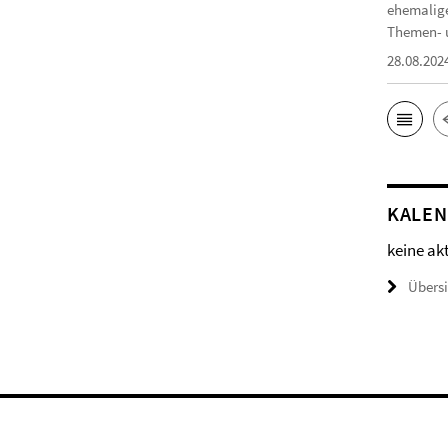
ehemalige
Themen- u
28.08.202
KALE
keine ak
Übers