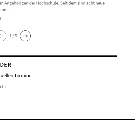
n Angehörigen der Hochschule. Seit dem sind acht neue
nd ...
4
1 / 5
NDER
tuellen Termine
icht