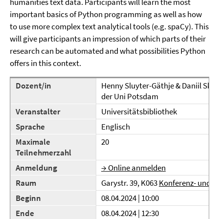
humanities text data. Participants will learn the most
important basics of Python programming as well as how
to use more complex text analytical tools (e.g. spaCy). This
will give participants an impression of which parts of their
research can be automated and what possibilities Python
offers in this context.
Dozent/in
Henny Sluyter-Gäthje & Daniil Skor
der Uni Potsdam
Veranstalter
Universitätsbibliothek
Sprache
Englisch
Maximale
20
Teilnehmerzahl
Anmeldung
→ Online anmelden
Raum
Garystr. 39, K063
Konferenz- und 
Beginn
08.04.2024 | 10:00
Ende
08.04.2024 | 12:30