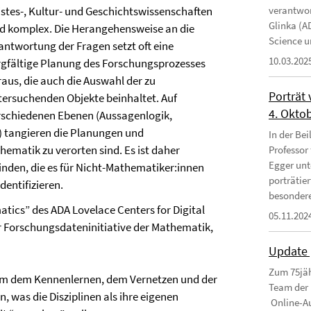
istes-, Kultur- und Geschichtswissenschaften
verantwor
Glinka (A
nd komplex. Die Herangehensweise an die
Science un
antwortung der Fragen setzt oft eine
10.03.202
rgfältige Planung des Forschungsprozesses
raus, die auch die Auswahl der zu
Porträt
tersuchenden Objekte beinhaltet. Auf
4. Okto
rschiedenen Ebenen (Aussagenlogik,
 tangieren die Planungen und
In der Bei
matik zu verorten sind. Es ist daher
Professor
Egger unt
nden, die es für Nicht-Mathematiker:innen
porträtie
entifizieren.
besondere
ics” des ADA Lovelace Centers for Digital
05.11.202
 Forschungsdateninitiative der Mathematik,
Update 
Zum 75jäh
llem dem Kennenlernen, dem Vernetzen und der
Team der 
n, was die Disziplinen als ihre eigenen
Online-Au