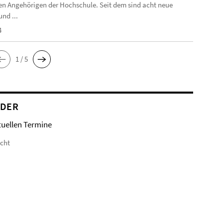
n Angehörigen der Hochschule. Seit dem sind acht neue
nd ...
4
1 / 5
NDER
tuellen Termine
icht