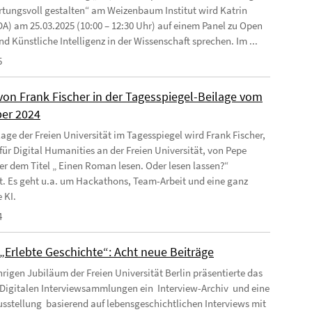
tungsvoll gestalten“ am Weizenbaum Institut wird Katrin
DA) am 25.03.2025 (10:00 – 12:30 Uhr) auf einem Panel zu Open
d Künstliche Intelligenz in der Wissenschaft sprechen. Im ...
5
 von Frank Fischer in der Tagesspiegel-Beilage vom
ber 2024
lage der Freien Universität im Tagesspiegel wird Frank Fischer,
 für Digital Humanities an der Freien Universität, von Pepe
er dem Titel „ Einen Roman lesen. Oder lesen lassen?“
rt. Es geht u.a. um Hackathons, Team-Arbeit und eine ganz
 KI.
4
„Erlebte Geschichte“: Acht neue Beiträge
rigen Jubiläum der Freien Universität Berlin präsentierte das
Digitalen Interviewsammlungen ein Interview-Archiv und eine
sstellung basierend auf lebensgeschichtlichen Interviews mit