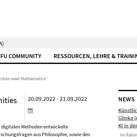
A)
FU COMMUNITY
RESSOURCEN, LEHRE & TRAINI
ities meet Mathematics“
ities
20.09.2022 - 21.09.2022
NEWS
Künstlic
Glinka 
KI in de
t digitalen Methoden entwickelte
rschungsfragen aus Philosophie, sowie den
Im Rahmen