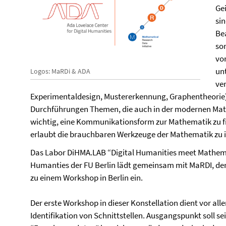
Ge
si
Be
so
vo
un
Logos: MaRDi & ADA
ve
Experimentaldesign, Mustererkennung, Graphentheorie)
Durchführungen Themen, die auch in der modernen Mathe
wichtig, eine Kommunikationsform zur Mathematik zu fi
erlaubt die brauchbaren Werkzeuge der Mathematik zu id
Das Labor DiHMA.LAB “Digital Humanities meet Mathemat
Humanties der FU Berlin lädt gemeinsam mit MaRDI, der
zu einem Workshop in Berlin ein.
Der erste Workshop in dieser Konstellation dient vor a
Identifikation von Schnittstellen. Ausgangspunkt soll sei