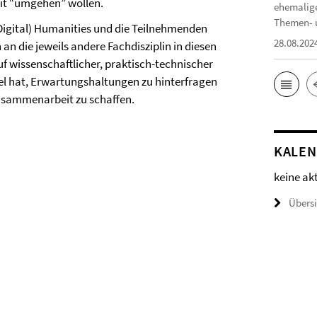
it “umgehen” wollen.
ehemalige
Themen- u
Digital) Humanities und die Teilnehmenden
28.08.202
 die jeweils andere Fachdisziplin in diesen
 wissenschaftlicher, praktisch-technischer
iel hat, Erwartungshaltungen zu hinterfragen
 Zusammenarbeit zu schaffen.
KALE
keine ak
Übers