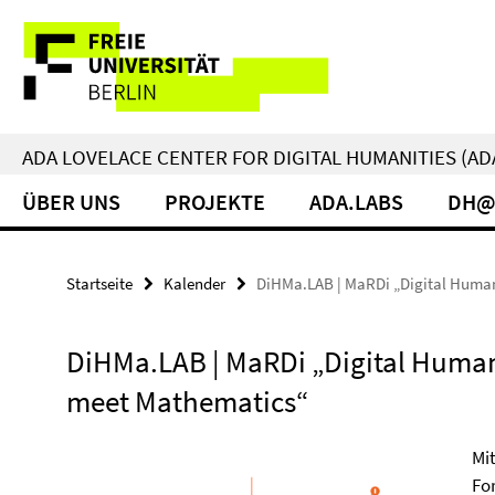
Springe
Service-
direkt
zu
Navigation
Inhalt
ADA LOVELACE CENTER FOR DIGITAL HUMANITIES (AD
ÜBER UNS
PROJEKTE
ADA.LABS
DH@
Startseite
Kalender
DiHMa.LAB | MaRDi „Digital Human
DiHMa.LAB | MaRDi „Digital Human
meet Mathematics“
Mi
Fo