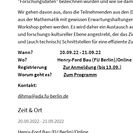
“Forschungsdaten” bezeichnen würden und wie sie dam
Wir gehen davon aus, dass die Teilnehmenden aus den (
aus der Mathematik mit gewissen Erwartungshaltungen an
Workshop gehen werden. Es wird daher ein Austausch auf
und forschungs-kultureller Ebene angestrebt, der das Z
und (auch technisch) Schnittstellen für eine effiziente
Wann?
20.09.22 - 21.09.22
Wo?
Henry-Ford
Bau (FU Berlin)/Online
Registrierung
Zur Anmeldung (bis 13.09.)
Worum geht es?
Zum Programm
Kontakt:
dihma@ada.fu-berlin.de
Zeit & Ort
20.09.2022 - 21.09.2022
Henry-Ford Bau (FU Berlin)/Online