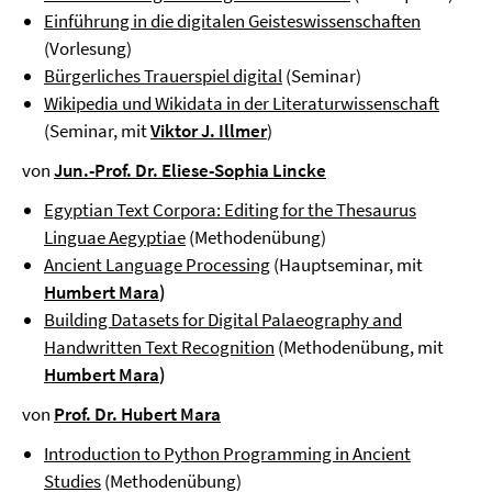
Einführung in die digitalen Geisteswissenschaften
(Vorlesung)
Bürgerliches Trauerspiel digital
(Seminar)
Wikipedia und Wikidata in der Literaturwissenschaft
(Seminar, mit
Viktor J. Illmer
)
von
Jun.-Prof. Dr. Eliese-Sophia Lincke
Egyptian Text Corpora: Editing for the Thesaurus
Linguae Aegyptiae
(Methodenübung)
Ancient Language Processing
(Hauptseminar, mit
Humbert Mara
)
Building Datasets for Digital Palaeography and
Handwritten Text Recognition
(Methodenübung, mit
Humbert Mara
)
von
Prof. Dr. Hubert Mara
Introduction to Python Programming in Ancient
Studies
(Methodenübung)