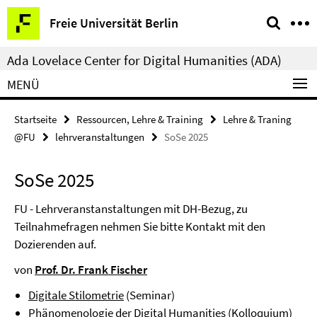
Springe
Service-
Freie Universität Berlin
direkt
Navigation
zu
Ada Lovelace Center for Digital Humanities (ADA)
Inhalt
MENÜ
Startseite
Ressourcen, Lehre & Training
Lehre & Traning
@FU
lehrveranstaltungen
SoSe 2025
SoSe 2025
FU - Lehrveranstanstaltungen mit DH-Bezug, zu
Teilnahmefragen nehmen Sie bitte Kontakt mit den
Dozierenden auf.
von
Prof. Dr. Frank Fischer
Digitale Stilometrie
(Seminar)
Phänomenologie der Digital Humanities
(Kolloquium)