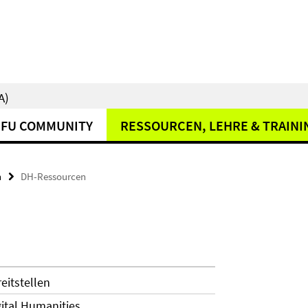
A)
FU COMMUNITY
RESSOURCEN, LEHRE & TRAINI
n
DH-Ressourcen
eitstellen
gital Humanities