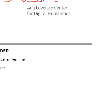
NDER
tuellen Termine
icht