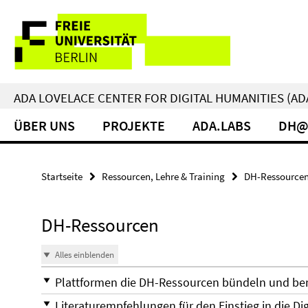
Springe
Service-
direkt
zu
Navigation
Inhalt
ADA LOVELACE CENTER FOR DIGITAL HUMANITIES (AD
ÜBER UNS
PROJEKTE
ADA.LABS
DH@
Startseite
Ressourcen, Lehre & Training
DH-Ressource
DH-Ressourcen
Alles einblenden
Plattformen die DH-Ressourcen bündeln und ber
Literaturempfehlungen für den Einstieg in die Di