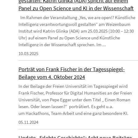
gestalten: Katrin Glinka (ADA) spricht auf einem
Panel zu Open Science und KI in der Wissenschaft
Im Rahmen der Veranstaltung „Yes, we are open!? Künstliche
Intelligenz verantwortungsvoll gestalten“ am Weizenbaum
Institut wird Katrin Glinka (ADA) am 25.03.2025 (10:00 – 12:30
Uhr) auf einem Panel zu Open Science und Künstliche
Intelligenz in der Wissenschaft sprechen. Im ...
10.03.2025
Porträt von Frank Fischer in der Tagesspiegel-
Beilage vom 4. Oktober 2024
In der Beilage der Freien Universität im Tagesspiegel wird
Frank Fischer, Professor für Digital Humanities an der Freien
Universität, von Pepe Egger unter dem Titel „ Einen Roman
lesen. Oder lesen lassen?“ porträtiert. Es geht u.a.
um Hackathons, Team-Arbeit und eine ganz besondere KI.
05.11.2024
Update „Erlebte Geschichte“: Acht neue Beiträge