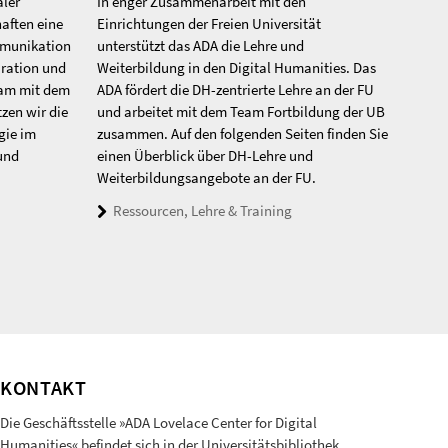
aler
In enger Zusammenarbeit mit den
aften eine
Einrichtungen der Freien Universität
mmunikation
unterstützt das ADA die Lehre und
iration und
Weiterbildung in den Digital Humanities. Das
sam mit dem
ADA fördert die DH-zentrierte Lehre an der FU
zen wir die
und arbeitet mit dem Team Fortbildung der UB
gie im
zusammen. Auf den folgenden Seiten finden Sie
und
einen Überblick über DH-Lehre und
Weiterbildungsangebote an der FU.
Ressourcen, Lehre & Training
KONTAKT
Die Geschäftsstelle »ADA Lovelace Center for Digital
Humanities« befindet sich in der Universitätsbibliothek