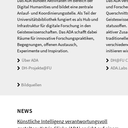
Das ADA bündelt Aktivitäten im Bereich der
Das ADA ver
Digital Humanities und bildet eine zentrale
und Forscher
Anlauf- und Koordinierungsstelle. Als Teil der
Querschnitts
Universitätsbibliothek fungiert es als Hub und
Geisteswisse
Infrastruktur für digitale Forschung in den
statusoffen.
Geisteswissenschaften. Das ADA schafft dabei
aktiver Zus
Räume für innovative Forschungspraktiken,
traditionell
Begegnungen, offenen Austausch,
verschieden
Experimente und Inspiration.
initiieren w
Über ADA
DH@FU C
DH-Projekte@FU
ADA.Labs
Bildquellen
NEWS
Künstliche Intelligenz verantwortungsvoll