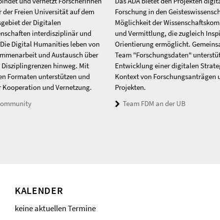
bindet und vernetzt Forscherinnen
Das ADA bietet den Projekten digit
 der Freien Universität auf dem
Forschung in den Geisteswissensch
gebiet der Digitalen
Möglichkeit der Wissenschaftsko
nschaften interdisziplinär und
und Vermittlung, die zugleich Insp
 Die Digital Humanities leben von
Orientierung ermöglicht. Gemein
ammenarbeit und Austausch über
Team "Forschungsdaten" unterstüt
e Disziplingrenzen hinweg. Mit
Entwicklung einer digitalen Strate
en Formaten unterstützen und
Kontext von Forschungsanträgen 
ir Kooperation und Vernetzung.
Projekten.
ommunity
Team FDM an der UB
KALENDER
keine aktuellen Termine